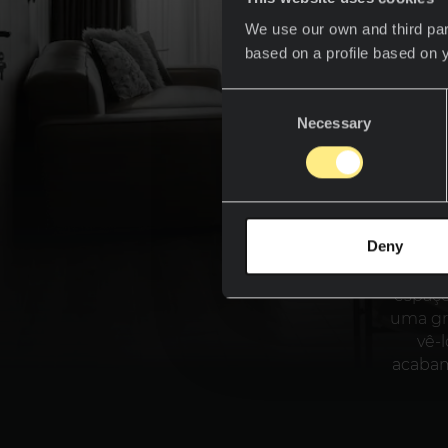
We use our own and third par
based on a profile based on 
Consent
Necessary
Selection
Deny
Os es
sua pe
espaço
uma gr
vê-
acabam