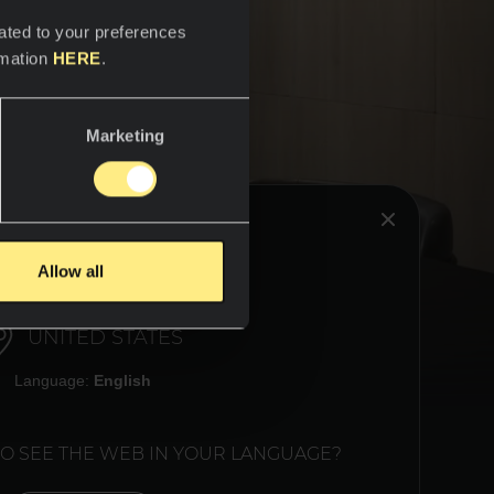
ated to your preferences
rmation
HERE
.
Marketing
HINK YOU ARE IN:
Allow all
itir a
 seja o
ferecem
UNITED STATES
e possa
es e
Language:
English
 e para
TO SEE THE WEB IN YOUR LANGUAGE?