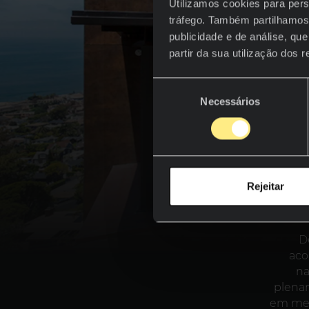
Utilizamos cookies para pers
tráfego. Também partilhamos 
publicidade e de análise, q
partir da sua utilização dos 
Seleção
Necessários
de
consentimento
Rejeitar
D
aco
na
plena
em men