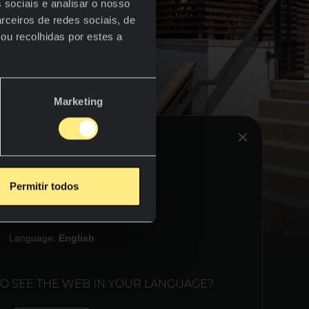
 sociais e analisar o nosso
rceiros de redes sociais, de
ou recolhidas por estes a
Marketing
HINK YOU ARE IN:
Permitir todos
UNITED STATES
Language:
English
 o
igem
-lo
TO SEE THE WEB IN YOUR LANGUAGE?
 tenha
adaptam