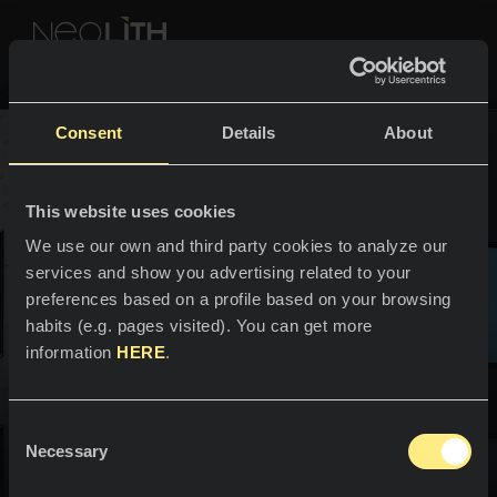
NEOLITH PROFESSIONAL HUB
Voltar a exterior
Consent
Details
About
CORES & COLEÇÕES
Fachadas
This website uses cookies
ESPAÇOS
Todas as cores
We use our own and third party cookies to analyze our
services and show you advertising related to your
Cozinhas
Todas as coleções
preferences based on a profile based on your browsing
habits (e.g. pages visited). You can get more
Bancadas
VIVA NEOLITH
Você imagina-a, a nossa
information
HERE
.
Lava-louças
tecnologia torna-a realidade.
PROFISSIONAIS
Sobre nós
Revestimentos
Consent
A primeira impressão de um edifício é a sua pele e os
Catálogos
Necessary
Blog
Selection
painéis de fachada da Neolith são desenhados para
Casas de banho
convencer e vencer até as maiores exigências de