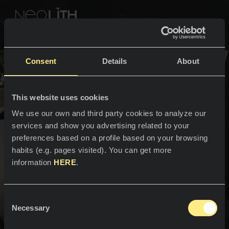
NEOLITH PROFESSIONAL HUB
インテリアに戻る
Consent
Details
About
色とコレクション
屋内
This website uses cookies
スペース
すべての色
We use our own and third party cookies to analyze our
services and show you advertising related to your
フロア・塗装
キッチン
すべてのコレクション
preferences based on a profile based on your browsing
habits (e.g. pages visited). You can get more
カウンタートップ
NEOLITHの体験
information
HERE
.
シンク
プロフェッショナル
弊社について
塗装
我々を取り囲む美しさ
Consent
カタログ
Necessary
ブログ
Selection
空間が生き生きとし、Neolithはその個性を伝えるのに最適な
バスルーム
肌であり、その世界観を表現しています。どのような空間で