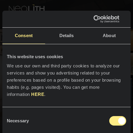
NEOLITH PROFESSIONAL HUB
コレクションに戻る
Consent
Details
About
色とコレクション
Fusion
This website uses cookies
スペース
すべての色
We use our own and third party cookies to analyze our
services and show you advertising related to your
キッチン
すべてのコレクション
preferences based on a profile based on your browsing
habits (e.g. pages visited). You can get more
カウンタートップ
NEOLITHの体験
インダストリアルとナチュラルの
information
HERE
.
シンク
融合。
プロフェッショナル
弊社について
塗装
Consent
トレンドの素材と時代を超えた提案が混在しています。
カタログ
Necessary
ブログ
Selection
Fusionコレクションは、力強さ、ダイナミズム、さまざまな
バスルーム
効果の組み合わせが魅力的なコレクションです。Shilin、Mar