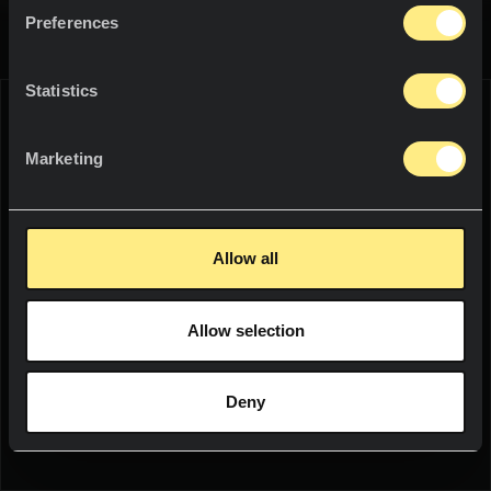
del Plata、New Yorkなど、すべてのモデルが、あらゆる空
資料
プロジェクト
カウンタートップ
Preferences
間に大胆で差のある個性を与えています。キッチンカウンタ
ートップは、間違いなくインダストリアルなスタイルです。
塗装
プロジェクト
ニュース
Statistics
シャワートレイ
モデル
サステイナビリティ
WE THINK YOU ARE IN:
洗面台
Marketing
イノベーション
Neolithのモデルの在庫状況については、お近くの販売店にご確認
屋内
ください。
UNITED STATES
リソース
ファニチャー
Allow all
Language:
English
フロア・塗装
接触
Allow selection
WOULD YOU LIKE TO SEE THE WEB
屋外
ソーシャル
IN YOUR LANGUAGE?
ファサード
Deny
ニュースレター
YES
プール
テラス