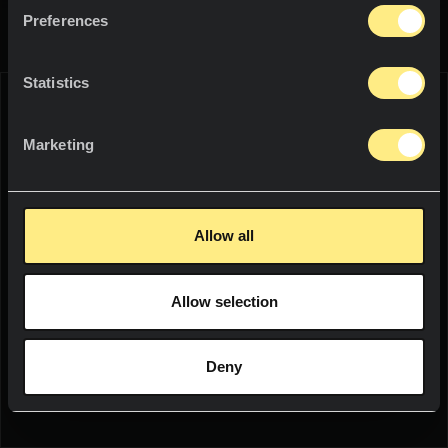
資料
プロジェクト
カウンタートップ
Preferences
塗装
プロジェクト
カテゴリー
ニュース
Statistics
シャワートレイ
サステイナビリティ
WE THINK YOU ARE IN:
洗面台
Marketing
イノベーション
屋内
UNITED STATES
リソース
ファニチャー
Allow all
Language:
English
フロア・塗装
Allow selection
WOULD YOU LIKE TO SEE THE WEB
屋外
ソーシャル
IN YOUR LANGUAGE?
ファサード
Deny
ニュースレター
YES
プール
テラス