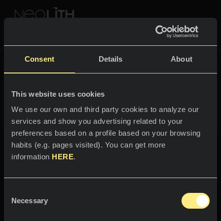
NEOLITH PROFESSIONAL HUB
ホームに戻る
Consent
Details
About
色とコレクション
Neolithの生活
This website uses cookies
スペース
すべての色
We use our own and third party cookies to analyze our
services and show you advertising related to your
キッチン
すべてのコレクション
preferences based on a profile based on your browsing
habits (e.g. pages visited). You can get more
カウンタートップ
NEOLITHの体験
information
HERE
.
ネオリスは、毎日を十分に楽しみ、生活するための環境を創
シンク
造します。誰もが憧れる人々やブランドの手から、それを発
プロフェッショナル
弊社について
見してください。彼らの空間に生命を与えるためにネオリス
塗装
を選んだ、その一つひとつをご覧ください。
Consent
カタログ
Necessary
ブログ
Selection
バスルーム