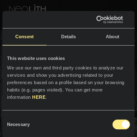
NEOLITH PROFESSIONAL HUB
バスルームに戻る
Consent
Details
About
色とコレクション
バスルーム
This website uses cookies
スペース
すべての色
We use our own and third party cookies to analyze our
services and show you advertising related to your
バ
ス
ル
ー
ム
カ
ウ
ン
タ
ー
ト
ッ
キッチン
すべてのコレクション
preferences based on a profile based on your browsing
プ
habits (e.g. pages visited). You can get more
カウンタートップ
NEOLITHの体験
information
HERE
.
シンク
プロフェッショナル
弊社について
塗装
Consent
カタログ
Necessary
ブログ
Selection
体と心の統合的な調和。
バスルーム