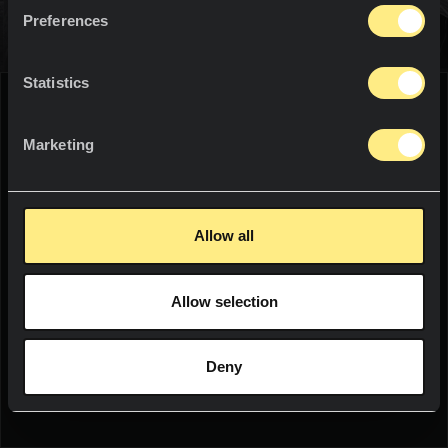
資料
周囲が調和しているとき、身体も心もリラックスして、この
プロジェクト
カウンタートップ
Preferences
瞬間がもたらす幸福を感じることができます。Neolithのバス
ルームカウンタートップは、空間に溶け込み、「今、ここ」
塗装
プロジェクト
ニュース
だけが存在する独自の世界を創り出すことで、この感覚を提
Statistics
供します。そのデザイン性と驚異的な特性は、あらゆる空間
シャワートレイ
に生命を吹き込みます。
サステイナビリティ
WE THINK YOU ARE IN:
洗面台
Marketing
イノベーション
屋内
耐高
空隙率がゼロに
お手入れ簡単
UNITED STATES
近い
リソース
ファニチャー
Allow all
Language:
English
フロア・塗装
Allow selection
WOULD YOU LIKE TO SEE THE WEB
屋外
ソーシャル
IN YOUR LANGUAGE?
スクロールダウンして、バスルームカウンタートップ
ファサード
Deny
用のNeolithの応用例をご覧ください。
ニュースレター
YES
プール
テラス