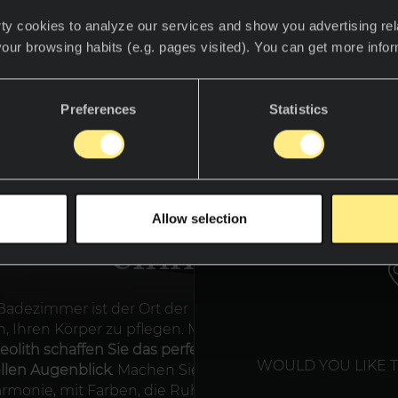
ty cookies to analyze our services and show you advertising rel
your browsing habits (e.g. pages visited). You can get more info
Preferences
Statistics
Lassen Sie sich von
Ihren
Empfindungen
WE T
Allow selection
einhüllen
Badezimmer ist der Ort der Entspannung, an dem Sie die
n, Ihren Körper zu pflegen. Mit den
Badezimmerverkleid
eolith schaffen Sie das perfekte Gleichgewicht für diese
WOULD YOU LIKE 
llen Augenblick
. Machen Sie Ihr Badezimmer zu einem O
rmonie, mit Farben, die Ruhe und Gelassenheit vermitte