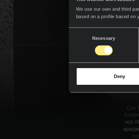
We use our own and third par
based on a profile based on 
Consent
Necessary
Selection
Deny
Das 
finde
von N
spezie
Ha