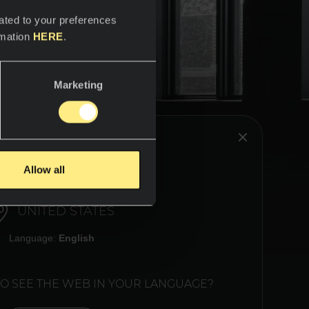
ated to your preferences
rmation
HERE
.
Marketing
HINK YOU ARE IN:
Allow all
UNITED STATES
Language:
English
 Zeit
ungen
n ganz
TO SEE THE WEB IN YOUR LANGUAGE?
rt der
ln.