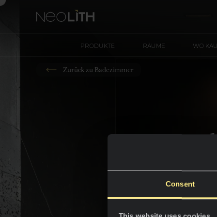
PRODUKTE
RÄUME
WO KA
Zurück zu Badezimmer
Bad
Consent
This website uses cookies