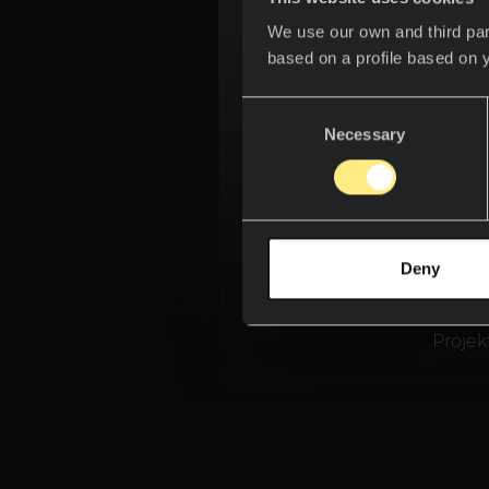
We use our own and third par
based on a profile based on 
Consent
Necessary
Selection
Die 
perfe
persönl
Oberfl
Räume
Deny
die Per
di
Projek