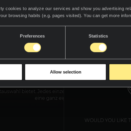
ty cookies to analyze our services and show you advertising rel
your browsing habits (e.g. pages visited). You can get more info
Preferences
Statistics
Vorstellung jedes Einzelnen von der perfekten Wohnung
kten Geschäft oder Projekt ist einmalig. Und ist abhäng
ichen Stil, seinen Werten und dem Verständnis des Leb
ächen Neolith passen sich an jedes Konzept an und mach
WE T
 zu einer Projektionsfläche unserer Welt und verleihen
Allow selection
sönlichkeit, die Sie suchen. Entdecken Sie die Vielseitig
e Möglichkeiten, die der gesinterte Stein Neolith in unse
tauswahl bietet. Jedes einzelne Projekt ist lebendig und 
eine ganz eigene Sprache.
WOULD YOU LIKE 