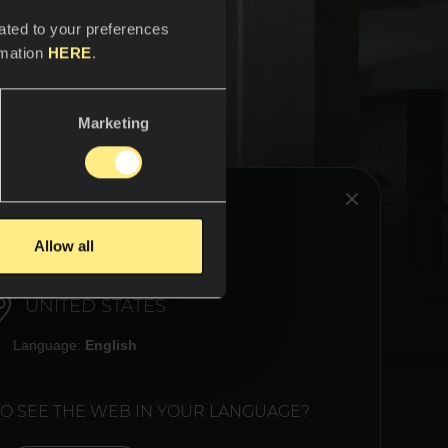
ated to your preferences
rmation
HERE
.
Marketing
, dem
ig vom
ens. Die
en alle
HINK YOU ARE IN:
 Ihnen
Allow all
keit und
rer
UNITED STATES
spricht
Language:
English
TO SEE THE WEB IN YOUR LANGUAGE?