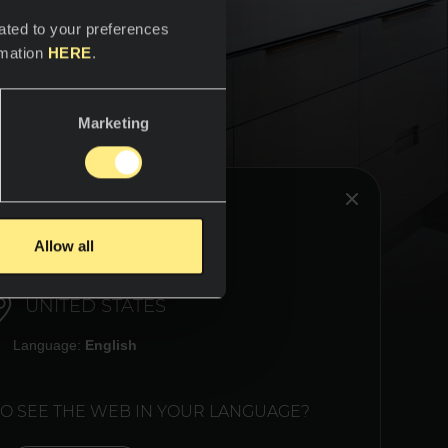
ated to your preferences
rmation
HERE
.
Marketing
вие и
оды и
HINK YOU ARE IN:
ми. Ее
Allow all
 любом
лям и
UNITED STATES
Language:
English
TO SEE THE WEB IN YOUR LANGUAGE?