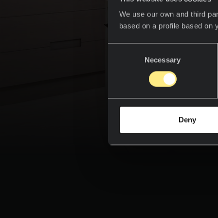
We use our own and third par
based on a profile based on 
Consent
Necessary
Selection
Како
гарм
орган
Deny
униве
поме