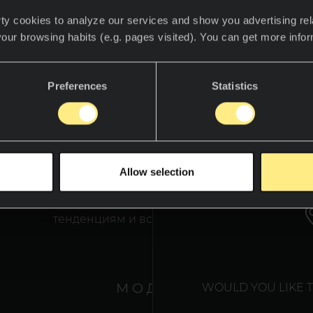
ty cookies to analyze our services and show you advertising rel
your browsing habits (e.g. pages visited). You can get more info
Мягкие цвета,
Preferences
Statistics
создающие гармонию.
го цвета луна или дым? Откройте для себя спокойст
онию коллекции, которая вызывает ощущения прир
WE T
ично сочетается с любыми архитектурными элемента
Allow selection
рсальность позволит вам создать собственный мир в
щении, ведь Colorfeel адаптируется к различным сти
тенденциям и всегда дополняет их.
М О Д Е Л И
WOULD YOU LIKE 