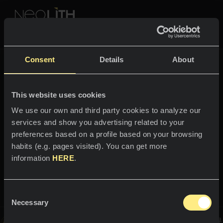
NEOLITH PROFESSIONAL HUB
に戻る
Fusion
Consent
Details
About
色とコレクション
FUSION
This website uses cookies
スペース
すべての色
We use our own and third party cookies to analyze our
services and show you advertising related to your
Bienvenido al mundo
キッチン
すべてのコレクション
preferences based on a profile based on your browsing
Aspen Grey
habits (e.g. pages visited). You can get more
カウンタートップ
NEOLITHの体験
information
HERE
.
シンク
プロフェッショナル
深みと個性
弊社について
塗装
Consent
カタログ
Necessary
ブログ
Selection
バスルーム
この画像はインタラクティブです。この中を移動してNeolithの世界