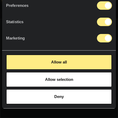
資料
をご覧ください。
プロジェクト
カウンタートップ
Preferences
塗装
プロジェクト
ニュース
Statistics
シャワートレイ
サステイナビリティ
WE THINK YOU ARE IN:
洗面台
Marketing
イノベーション
屋内
UNITED STATES
リソース
ファニチャー
Allow all
Language:
English
フロア・塗装
Allow selection
WOULD YOU LIKE TO SEE THE WEB
屋外
ソーシャル
IN YOUR LANGUAGE?
ファサード
Deny
ニュースレター
YES
プール
テラス