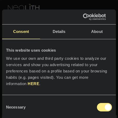
NEOLITH PROFESSIONAL HUB
に戻る
The New Classtone
Consent
Details
About
色とコレクション
THE NEW CLASSTONE
This website uses cookies
スペース
すべての色
We use our own and third party cookies to analyze our
services and show you advertising related to your
Bienvenido al mundo
キッチン
すべてのコレクション
preferences based on a profile based on your browsing
Calacatta Gold
habits (e.g. pages visited). You can get more
カウンタートップ
NEOLITHの体験
information
HERE
.
シンク
プロフェッショナル
最高級の空間を演出するデザイン
弊社について
塗装
Consent
カタログ
Necessary
ブログ
Selection
バスルーム
この画像はインタラクティブです。この中を移動してNeolithの世界