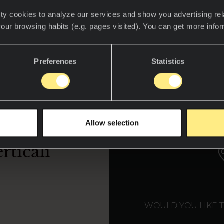
ty cookies to analyze our services and show you advertising rel
lizia è progettata per il rivestimento di pareti interne 
your browsing habits (e.g. pages visited). You can get more info
spessore. È un sistema di montaggio a scomparsa che u
itudinale su profili verticali "Omega" o a "Z", a seconda d
nzioni tra i pannelli, o che siano di rinforzo intermedio.
Preferences
Statistics
to (22 mm) che il sistema richiede, è ideale per il rivestim
mbo. È raccomandata una giunzione orizzontale e vert
WE T
Allow selection
rticali
WOULD YOU LIKE 