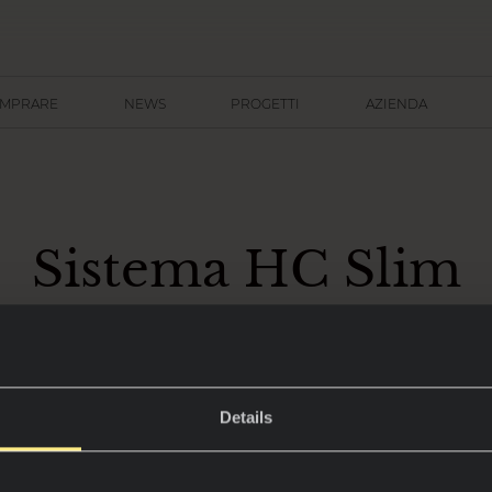
OMPRARE
NEWS
PROGETTI
AZIENDA
Sistema HC Slim
tema a scomparsa con fissa
chimico non regolabile
Details