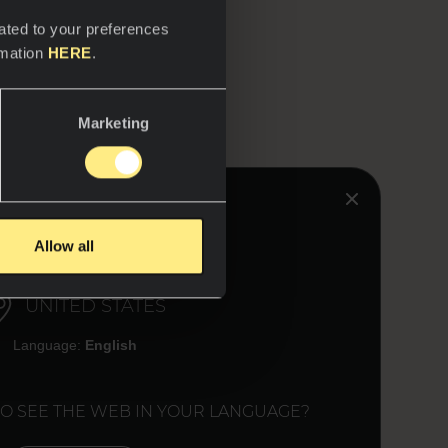
ated to your preferences
ed esterne con lastre
rmation
HERE
.
tilizza un fissaggio
el fatto che i profili
Marketing
ento di pareti interne
icale minima di 5 mm
HINK YOU ARE IN:
Allow all
UNITED STATES
Language:
English
TO SEE THE WEB IN YOUR LANGUAGE?