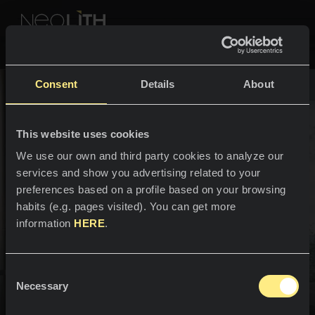
NEOLITH PROFESSIONAL HUB
Tornare a Home
Consent
Details
About
SPAZI
This website uses cookies
SPAZI
We use our own and third party cookies to analyze our
services and show you advertising related to your
Bagni
Cucine
preferences based on a profile based on your browsing
habits (e.g. pages visited). You can get more
Cucine
NEWS
information
HERE
.
Ristoranti
News
Benvenuti al benessere
Consent
Bagni
AZIENDA
assoluto
Necessary
Blog
Selection
Facciate