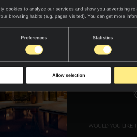
hniques, très importantes pour garantir sa durabilité et s
ty cookies to analyze our services and show you advertising rel
your browsing habits (e.g. pages visited). You can get more info
Preferences
Statistics
WE T
Allow selection
WOULD YOU LIKE 