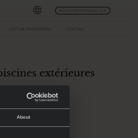
NEOLITH PROFESSIONAL HUB
VIRTUAL SHOWROOM
CONTACT
iscines extérieures
eviennent, en été, les
 et les amis tout en
About
ndant, lorsqu'il s'agit
es, mais aussi des