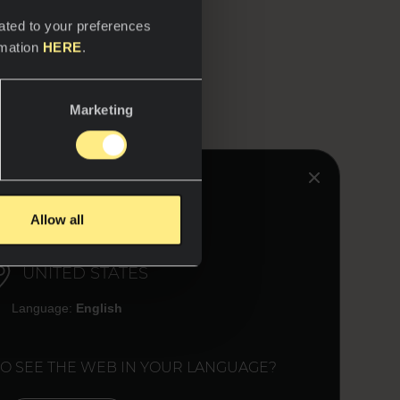
on aspect esthétique.
ated to your preferences
rmation
HERE
.
Marketing
HINK YOU ARE IN:
Allow all
UNITED STATES
Language:
English
TO SEE THE WEB IN YOUR LANGUAGE?