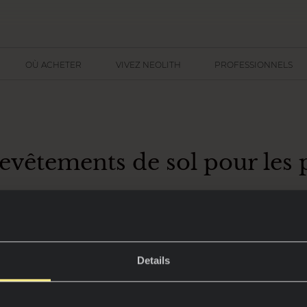
OÙ ACHETER
VIVEZ NEOLITH
PROFESSIONNELS
evêtements de sol pour les p
 espaces extérieurs tels que les piscines et les jardins, d
rées, où nous passons la plupart du temps avec la famille
profitant de moments de détente.
Details
lés de ces espaces est sans aucun doute le
pavage
. Cepe
 ne faut pas seulement tenir compte des aspects esthétiqu