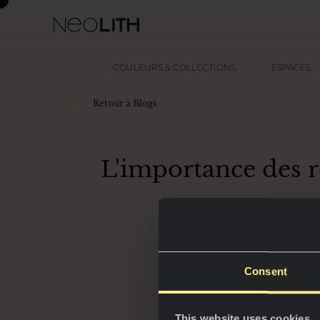
COULEURS & COLLECTIONS
ESPACES
Retour à Blogs
L'importance des r
La
terrasse
et autres
zones les plus dési
Consent
L'un des éléments c
de le choisir, il
This website uses cookies