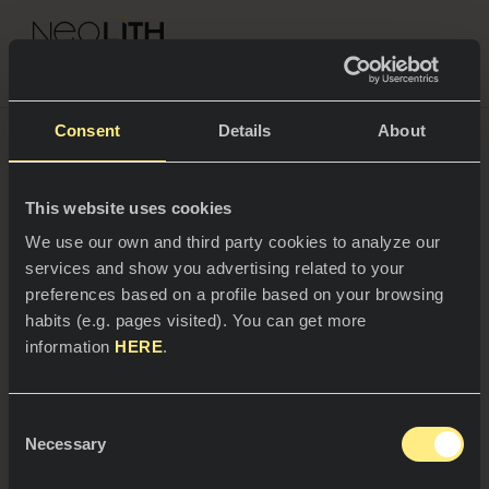
NEOLITH PROFESSIONAL HUB
Retour à Blogs
Consent
Details
About
COULEURS & COLLECTIONS
D
e
s
e
s
p
a
c
e
s
d
e
b
u
r
e
a
This website uses cookies
u
s
ESPACES
Toutes les couleurs
We use our own and third party cookies to analyze our
t
i
m
u
services and show you advertising related to your
Cuisines
Toutes les collections
preferences based on a profile based on your browsing
habits (e.g. pages visited). You can get more
Plans de travail
VIVEZ NEOLITH
information
HERE
.
Éviers
PROFESSIONNELS
Qui sommes-nous ?
Revêtements muraux
Consent
Catalogues
Necessary
Blog
Selection
Salles de bain