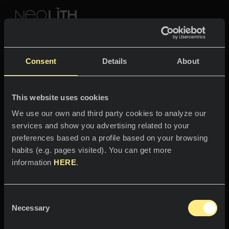
NEOLITH PROFESSIONAL HUB
Retour à
The New Classtone
Consent
Details
About
COULEURS & COLLECTIONS
THE NEW CLASSTONE
This website uses cookies
ESPACES
Toutes les couleurs
We use our own and third party cookies to analyze our
services and show you advertising related to your
Bienvenue dans
Cuisines
Toutes les collections
preferences based on a profile based on your browsing
l'univers
habits (e.g. pages visited). You can get more
Plans de travail
VIVEZ NEOLITH
information
HERE
.
Everest Sunrise
Éviers
PROFESSIONNELS
Qui sommes-nous ?
Revêtements muraux
Consent
Un design qui conquiert le sommet
Catalogues
Necessary
Blog
Selection
de votre maison.
Salles de bain