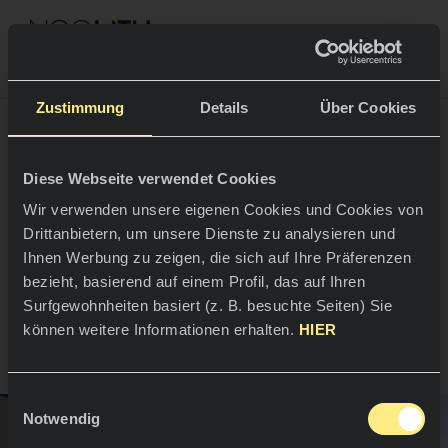
NEOLITH PROFESSIONAL HUB
Zurück zu Projekte
Zustimmung
Details
Über Cookies
Diese Webseite verwendet Cookies
Ein Haus in Cádiz: die
RÄUME
Wir verwenden unsere eigenen Cookies und Cookies von
Schönheit der
Drittanbietern, um unsere Dienste zu analysieren und
Ihnen Werbung zu zeigen, die sich auf Ihre Präferenzen
Küche
Einfachheit
bezieht, basierend auf einem Profil, das auf Ihren
Küche
NEWS
Surfgewohnheiten basiert (z. B. besuchte Seiten) Sie
Cadiz, Spanien
können weitere Informationen erhalten.
HIER
Restaurants
News
Badezimmer
UNTERNEHMEN
Einwilligungsauswahl
Blog
Notwendig
Fassaden