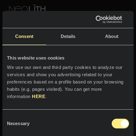
NEOLITH PROFESSIONAL HUB
Zurück zu
The New Classtone
Consent
Details
About
THE NEW CLASSTONE
This website uses cookies
RÄUME
We use our own and third party cookies to analyze our
services and show you advertising related to your
Willkommen in der
Küche
preferences based on a profile based on your browsing
Welt von
habits (e.g. pages visited). You can get more
Küche
NEWS
information
HERE
.
Abu Dhabi White
Restaurants
News
Consent
Spüren Sie die Landschaft und die
Badezimmer
UNTERNEHMEN
Necessary
Blog
Selection
Sonne des Persischen Golfs .
Fassaden