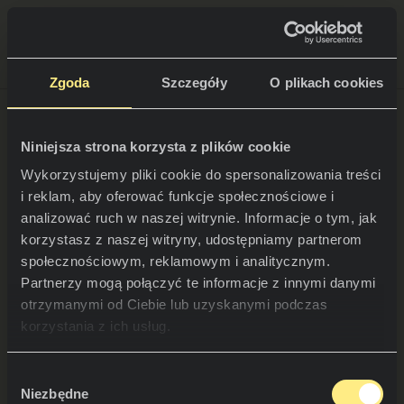
NEOLITH PROFESSIONAL HUB
Powrót do blogów
Zgoda
Szczegóły
O plikach cookies
Niniejsza strona korzysta z plików cookie
Wykorzystujemy pliki cookie do spersonalizowania treści
PRZESTRZENIE
Wskazówki, by stworzyć
i reklam, aby oferować funkcje społecznościowe i
łazienkę w pełnej harmonii z
analizować ruch w naszej witrynie. Informacje o tym, jak
Kuchnie
korzystasz z naszej witryny, udostępniamy partnerom
naturą
społecznościowym, reklamowym i analitycznym.
Kuchnie
NEWS
Partnerzy mogą połączyć te informacje z innymi danymi
Restauracje
otrzymanymi od Ciebie lub uzyskanymi podczas
Czy wiesz, jaki trend jest obecnie
News
korzystania z ich usług.
najmodniejszy? Ta modna stylistyka dekoracyjna
Łazienki
FIRMA
nosi nazwę Bio i polega na tworzeniu przestrzeni
Blog
Wybór
sprzyjających zdrowiu, w których dominują
Niezbędne
zgody
naturalne i ekologiczne materiały. Niewątpliwie
Elewacje