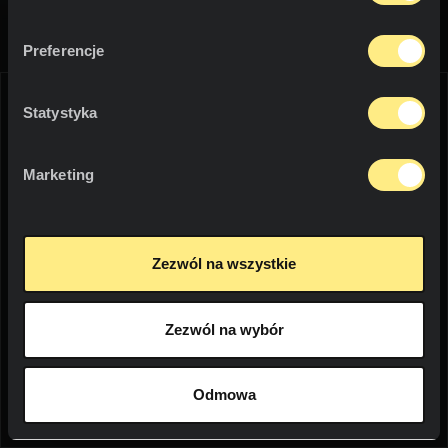
O nas
emanujących pożądaną osobowością. Poznaj pełną
wszechstronność i cały wachlarz możliwości kamienia
spiekanego Neolith na podstawie wybranych
Mieszkalne
Preferencje
Innowacje
przykładów zrealizowanych projektów. Każdy z nich ma
własną dynamikę i unikatowy styl.
Posadzki i okładziny
Do pobrania
Statystyka
Baseny
WE THINK YOU ARE IN:
Marketing
Meble
UNITED STATES
Language:
English
Zezwól na wszystkie
Przestrzenie
Styl
WOULD YOU LIKE TO SEE THE WEB
Zezwól na wybór
SOCIAL
IN YOUR LANGUAGE?
BIULETYN
YES
Odmowa