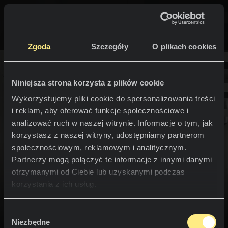
NEOLITH PROFESSIONAL HUB
Powrót do strony głównej
Zgoda
Szczegóły
O plikach cookies
Niniejsza strona korzysta z plików cookie
Projekty
Wykorzystujemy pliki cookie do spersonalizowania treści
PRZESTRZENIE
i reklam, aby oferować funkcje społecznościowe i
analizować ruch w naszej witrynie. Informacje o tym, jak
Kuchnie
korzystasz z naszej witryny, udostępniamy partnerom
społecznościowym, reklamowym i analitycznym.
Kuchnie
NEWS
Partnerzy mogą połączyć te informacje z innymi danymi
Każdy z nas ma własną koncepcję idealnego domu,
Restauracje
otrzymanymi od Ciebie lub uzyskanymi podczas
biura czy projektu. Nasze wyobrażenia nawiązują do
News
korzystania z ich usług.
indywidualnego stylu, wyznawanych wartości i sposobu
Łazienki
postrzegania życia. Powierzchnie Neolith dostosowują
FIRMA
Blog
się do każdej koncepcji, umożliwiając urzeczywistnienie
Wybór
wymarzonego świata w tworzonych przestrzeniach
Niezbędne
zgody
Elewacje