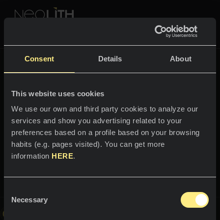
NEOLITH PROFESSIONAL HUB
Powrócić do
Fusion
Consent
Details
About
FUSION
This website uses cookies
PRZESTRZENIE
We use our own and third party cookies to analyze our
services and show you advertising related to your
Witaj w świecie
Kuchnie
preferences based on a profile based on your browsing
Barro
habits (e.g. pages visited). You can get more
Kuchnie
NEWS
information
HERE
.
Restauracje
W pełni naturalne ciepło
News
Consent
Łazienki
FIRMA
Necessary
Blog
Selection
Ten obraz jest interaktywny; poruszaj się po zaprezentowanej
przestrzeni i odkryj świat Neolith
Elewacje