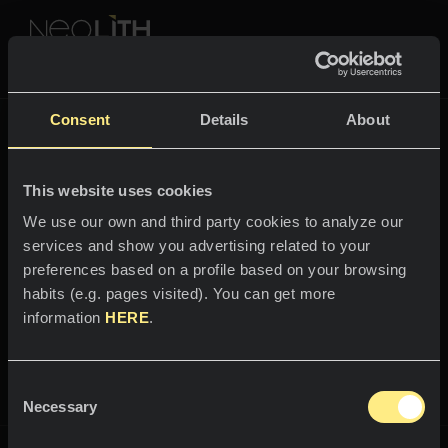
NEOLITH PROFESSIONAL HUB
Powrócić do
The New Classtone
Consent
Details
About
THE NEW CLASSTONE
This website uses cookies
PRZESTRZENIE
We use our own and third party cookies to analyze our
services and show you advertising related to your
Witaj w świecie
Kuchnie
preferences based on a profile based on your browsing
Calista
habits (e.g. pages visited). You can get more
Kuchnie
NEWS
information
HERE
.
Restauracje
Najbardziej naturalne i delikatne
News
piękno.
Consent
Łazienki
FIRMA
Necessary
Blog
Selection
Elewacje