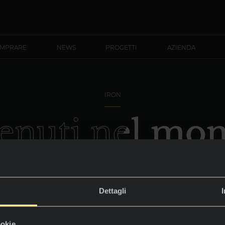
OMPRARE
NEWS
PROGETTI
AZIENDA
IRON
enuti nel mon
Iron Frost
Dettagli
Luminosità che sorprende.
ookie