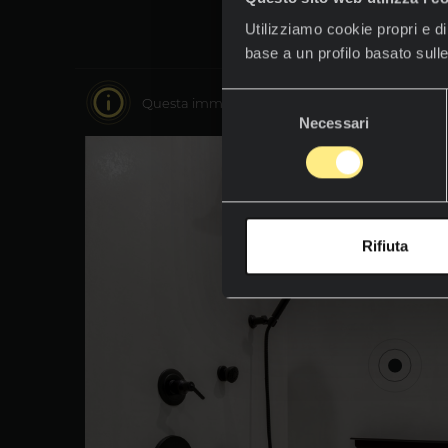
Utilizziamo cookie propri e di 
base a un profilo basato sulle
Selezione
Questa immagine è interattiva, spostati su di es
Necessari
del
consenso
Rifiuta