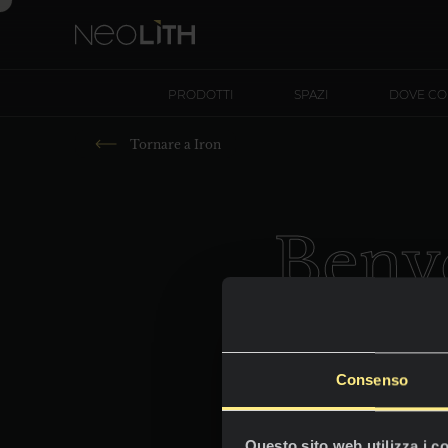
PRODOTTI
SPAZI
DOVE C
Tornare a
Iron
Benv
Consenso
Questo sito web utilizza i c