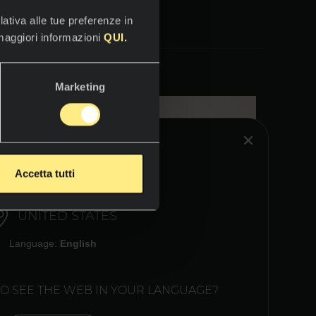
lativa alle tue preferenze in
 maggiori informazioni
QUI.
Marketing
HINK YOU ARE IN:
Accetta tutti
UNITED STATES
Language:
English
TO SEE THE WEB IN YOUR LANGUAGE?