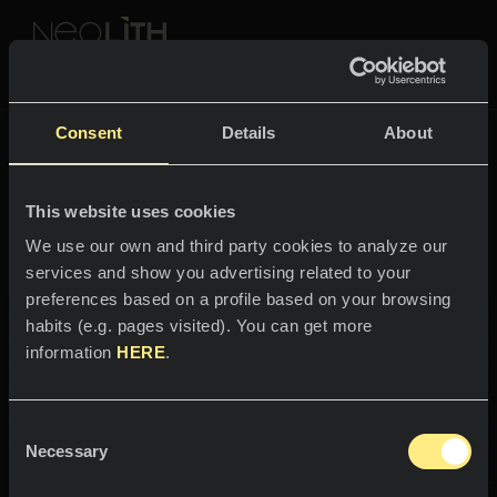
NEOLITH PROFESSIONAL HUB
Tilbake til startsiden
Consent
Details
About
FARGER & KOLLEKSJONER
Neoliths mange liv
This website uses cookies
ROM
Alle farger
We use our own and third party cookies to analyze our
services and show you advertising related to your
Kjøkken
Alle kolleksjoner
preferences based on a profile based on your browsing
habits (e.g. pages visited). You can get more
Benkeplater
LEV NEOLITH
information
HERE
.
Neolith skaper miljøer som nytes og leves fullt ut hver
Vasker
dag. Oppdag folk og merkevarer som alle beundrer. De
FAGFOLK
Om oss
har valgt Neolith til å gi liv til rommene deres, og du
Belegg
kan kikke inn i hvert og ett av dem.
Consent
Kataloger
Necessary
Blogg
Selection
Baderom