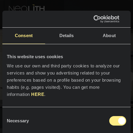
NEOLITH PROFESSIONAL HUB
Consent
Details
About
FARGER & KOLLEKSJONER
This website uses cookies
ROM
Alle farger
We use our own and third party cookies to analyze our
services and show you advertising related to your
Kjøkken
Alle kolleksjoner
preferences based on a profile based on your browsing
habits (e.g. pages visited). You can get more
Benkeplater
LEV NEOLITH
information
HERE
.
Vasker
FAGFOLK
Om oss
Belegg
Consent
Kataloger
Necessary
Blogg
Selection
Baderom