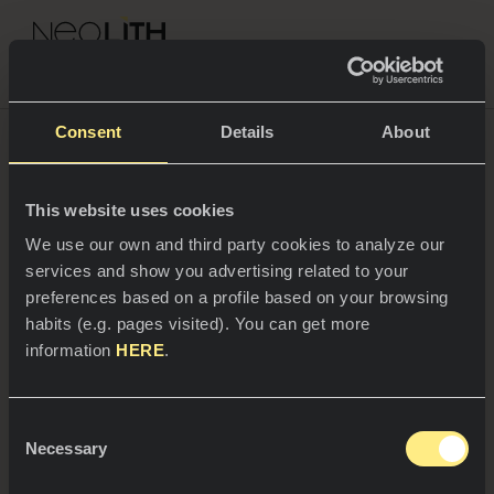
NEOLITH PROFESSIONAL HUB
¿Qué es la tendencia
Volver a Blogs
Consent
Details
About
Color Blocking?
This website uses cookies
ESPACIOS
El color todo lo puede.
Tiene la capacidad de hacernos
We use our own and third party cookies to analyze our
cambiar la percepción de un espacio, y como nos
services and show you advertising related to your
enseñó Kandinsky, influir en nuestras emociones,
Cocinas
preferences based on a profile based on your browsing
evocar música y experiencias sensoriales.
habits (e.g. pages visited). You can get more
Cocinas
NOTICIAS
information
HERE
.
Restaurantes
Noticias
Consent
Baños
COMPAÑÍA
Necessary
Blog
Selection
Residencial