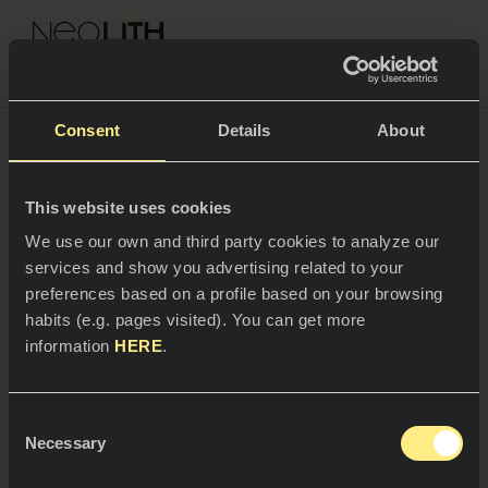
NEOLITH PROFESSIONAL HUB
Volver a Noticias
Consent
Details
About
07/11/2023
This website uses cookies
ESPACIOS
We use our own and third party cookies to analyze our
Neolith presente en Marbella
services and show you advertising related to your
Cocinas
Design & Art con el
preferences based on a profile based on your browsing
espectacular Neo_Hall que
habits (e.g. pages visited). You can get more
Cocinas
NOTICIAS
information
HERE
.
evoca el interior clásico de un
Restaurantes
palacio
Noticias
Consent
Baños
COMPAÑÍA
Necessary
Blog
Selection
La firma recrea Neo_Hall de la mano de los
Residencial