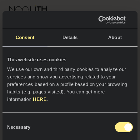
NEOLITH PROFESSIONAL HUB
Volver a Noticias
Consent
Details
About
This website uses cookies
ESPACIOS
We use our own and third party cookies to analyze our
services and show you advertising related to your
Cocinas
preferences based on a profile based on your browsing
habits (e.g. pages visited). You can get more
Cocinas
NOTICIAS
information
HERE
.
Restaurantes
Noticias
Consent
Baños
COMPAÑÍA
Necessary
Blog
Selection
04/06/2024
Residencial