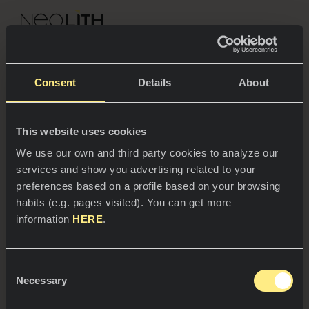
NEOLITH PROFESSIONAL HUB
Volver al Blog
Consent
Details
About
Neolith sorprende en Casa
Decor con espacios singulares
This website uses cookies
ESPACIOS
We use our own and third party cookies to analyze our
services and show you advertising related to your
Un año más Neolith es protagonista en Casa
Cocinas
preferences based on a profile based on your browsing
Decor, la cita anual en Madrid que aúna las
habits (e.g. pages visited). You can get more
últimas tendencias en interiorismo, diseño,
Cocinas
NOTICIAS
materiales, innovación, artesanía y sostenibilidad.
information
HERE
.
Restaurantes
Noticias
Las superficies de piedra sinterizada de Neolith
cuentan con una presencia destacada en tres
Consent
Baños
COMPAÑÍA
Necessary
Blog
espacios singulares de Casa Decor 2024: el
Selection
Espacio Neolith, ubicado en los jardines del
Residencial