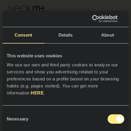
NEOLITH PROFESSIONAL HUB
Volver a Blogs
Consent
Details
About
This website uses cookies
ESPACIOS
Así disfruta Fátima Cantó de su
We use our own and third party cookies to analyze our
nuevo espacio exterior
services and show you advertising related to your
Cocinas
preferences based on a profile based on your browsing
habits (e.g. pages visited). You can get more
Cocinas
NOTICIAS
information
HERE
.
Restaurantes
La sensación de aire fresco, de conexión con el
Noticias
exterior es esencial para el bienestar de las
personas. Por este motivo, cada vez son más las
Consent
Baños
COMPAÑÍA
Necessary
casas en las que prevalecen los espacios
Blog
Selection
exteriores. Esos lugares idílicos que han sido
Residencial