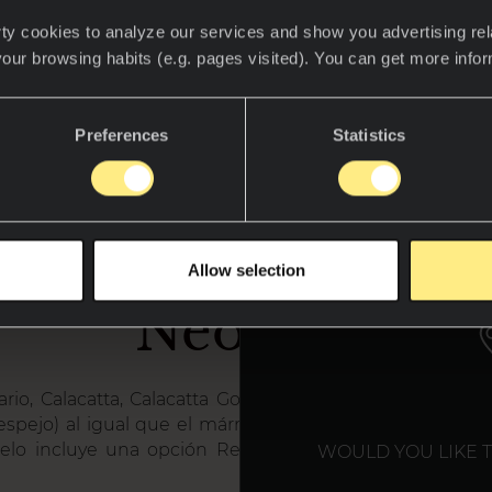
ty cookies to analyze our services and show you advertising rel
your browsing habits (e.g. pages visited). You can get more info
Preferences
Statistics
es Book & Endma
WE T
Allow selection
Neolith?
rio, Calacatta, Calacatta Gold y Blanco Carrara puede
spejo) al igual que el mármol natural puede extraerse
elo incluye una opción Reverso (indicada con una "R"
WOULD YOU LIKE 