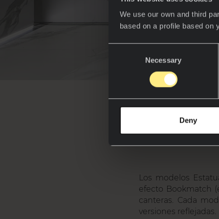
We use our own and third par
based on a profile based on 
Consent
Necessary
Selection
¿Qué 
Deny
Los modelos Estatua
efecto Bookmatch (e
canteras. Cada mod
versiones reflejadas.