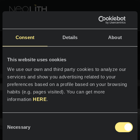
NEOLITH PROFESSIONAL HUB
Volver a Colecciones
Consent
Details
About
Neolith Iconic Design
This website uses cookies
ESPACIOS
We use our own and third party cookies to analyze our
services and show you advertising related to your
Cocinas
preferences based on a profile based on your browsing
habits (e.g. pages visited). You can get more
Cocinas
NOTICIAS
Una propuesta única para dar
information
HERE
.
Restaurantes
vida a las cocinas más
Noticias
sofisticadas
Consent
Baños
COMPAÑÍA
Necessary
Blog
Selection
Neolith Iconic Design es una nueva generación de
superficies de piedra sinterizada. Una revolución
Residencial