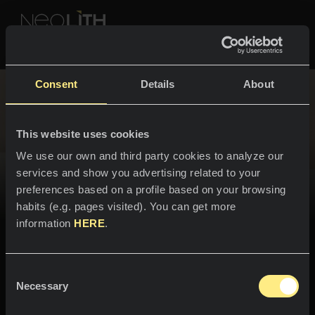
NEOLITH PROFESSIONAL HUB
Consent
Details
About
МОДЕЛИ И КОЛЛЕКЦИИ
ТВОЕ ВДОХНОВЕНИЕ
This website uses cookies
ПРОСТРАНСТВА
Все модели
We use our own and third party cookies to analyze our
services and show you advertising related to your
Все модели
Кухни
Все коллекции
preferences based on a profile based on your browsing
habits (e.g. pages visited). You can get more
Столешницы
ОПЫТ NEOLITH
information
HERE
.
Мойки
ПРОФЕССИОНАЛЫ
О нас
Облицовочные покрытия
Найдите свою модель, цвет или дизайн.
Consent
Каталоги
Necessary
Блог
Selection
ванные комнаты