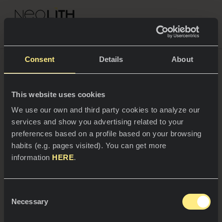
NEOLITH PROFESSIONAL HUB
Voltar à Home
Consent
Details
About
CORES & COLEÇÕES
Sustentabilidade
This website uses cookies
ESPAÇOS
Todas as cores
We use our own and third party cookies to analyze our
services and show you advertising related to your
Um ambiente mais sustentável,
Cozinhas
Todas as coleções
preferences based on a profile based on your browsing
o nosso princípio e a nossa
habits (e.g. pages visited). You can get more
Bancadas
VIVA NEOLITH
meta.
information
HERE
.
Lava-louças
PROFISSIONAIS
Sobre nós
Revestimentos
Descubra mais
Consent
Catálogos
Necessary
Blog
Selection
Casas de banho