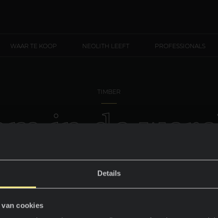
WAAR TE KOOP
NEOLITH LEEFT
PROFESSIONALS
TIMBER
o
m
i
n
d
e
w
e
r
e
P
a
s
a
d
e
n
a
Details
 van cookies