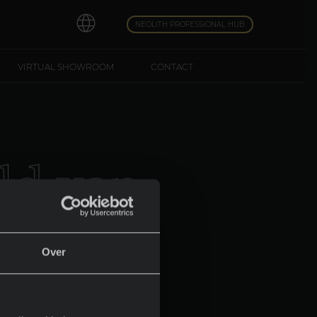
NEOLITH PROFESSIONAL HUB
VIRTUAL SHOWROOM
CONTACT
l
d
v
a
n
Over