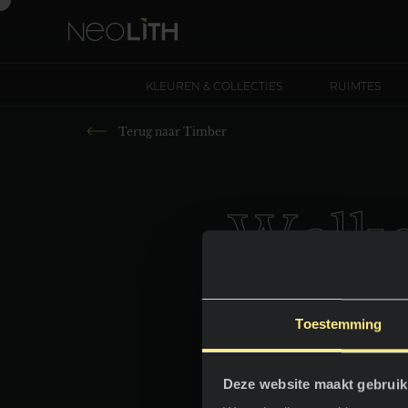
KLEUREN & COLLECTIES
RUIMTES
Terug naar
Timber
W
e
l
k
Toestemming
Deze website maakt gebruik