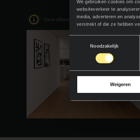
We gebruiken cookies om cont
websiteverkeer te analyseren
media, adverteren en analys
Deze afbeelding is interactief, beweeg erdoor
verstrekt of die ze hebben v
Toestemmingsselectie
Noodzakelijk
Weigeren