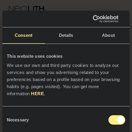
NEOLITH PROFESSIONAL HUB
Consent
Details
About
This website uses cookies
SPAZI
We use our own and third party cookies to analyze our
services and show you advertising related to your
Cucine
preferences based on a profile based on your browsing
habits (e.g. pages visited). You can get more
Cucine
NEWS
information
HERE
.
Ristoranti
News
Consent
Bagni
AZIENDA
Necessary
Blog
Selection
22/04/2026
Facciate