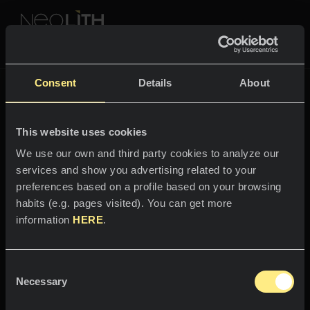
NEOLITH PROFESSIONAL HUB
Retour à
The New Classtone
Consent
Details
About
COULEURS & COLLECTIONS
THE NEW CLASSTONE
This website uses cookies
ESPACES
Toutes les couleurs
We use our own and third party cookies to analyze our
services and show you advertising related to your
Bienvenue dans
Cuisines
Toutes les collections
preferences based on a profile based on your browsing
l'univers
habits (e.g. pages visited). You can get more
Plans de travail
VIVEZ NEOLITH
information
HERE
.
Calacatta Royale
Éviers
PROFESSIONNELS
Qui sommes-nous ?
Revêtements muraux
Consent
Il se distingue par sa majesté.
Catalogues
Necessary
Blog
Selection
Salles de bain