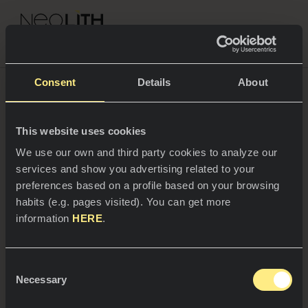
NEOLITH PROFESSIONAL HUB
Volver a Noticias
Consent
Details
About
This website uses cookies
ESPACIOS
We use our own and third party cookies to analyze our
services and show you advertising related to your
Cocinas
preferences based on a profile based on your browsing
habits (e.g. pages visited). You can get more
Cocinas
NOTICIAS
information
HERE
.
Restaurantes
Noticias
Consent
Baños
COMPAÑÍA
Necessary
Blog
Selection
11/02/2025
Residencial