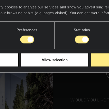
ty cookies to analyze our services and show you advertising rel
your browsing habits (e.g. pages visited). You can get more info
Preferences
Statistics
ién fue reconocida por su innovadora instalación 
f Who We Are" presentada en Casa Decor 2024.
WE T
Allow selection
WOULD YOU LIKE 