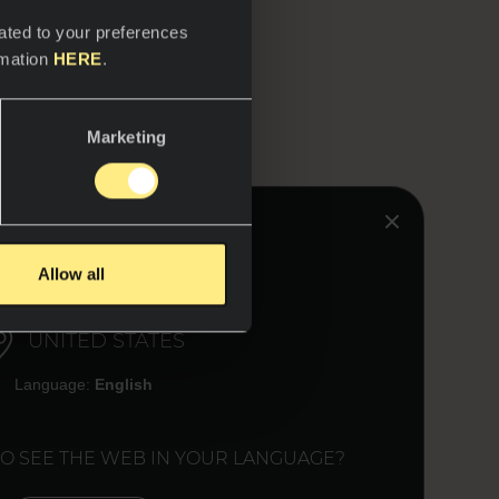
ated to your preferences
rmation
HERE
.
Marketing
artística "A
HINK YOU ARE IN:
Allow all
UNITED STATES
Language:
English
TO SEE THE WEB IN YOUR LANGUAGE?