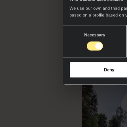
We use our own and third par
based on a profile based on 
Consent
Necessary
Selection
La marca tamb
Reflection o
Deny