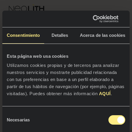
NEOLITH PROFESSIONAL HUB
Consentimiento
Detalles
Acerca de las cookies
Esta página web usa cookies
ESPACIOS
Utilizamos cookies propias y de terceros para analizar
nuestros servicios y mostrarte publicidad relacionada
Cocinas
con tus preferencias en base a un perfil elaborado a
partir de tus hábitos de navegación (por ejemplo, páginas
Cocinas
NOTICIAS
visitadas). Puedes obtener más información
AQUÍ
.
Restaurantes
Noticias
Selección
Baños
COMPAÑÍA
Necesarias
Blog
de
03/03/2026
consentimiento
Residencial