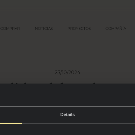
 COMPRAR
NOTICIAS
PROYECTOS
COMPAÑÍA
23/10/2024
olith celebra el arte y
diseño en ADN Fóru
Details