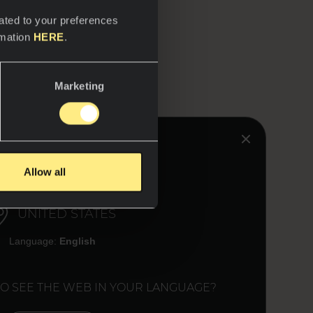
ated to your preferences
 Ñíguez, se puede
rmation
HERE
.
ón.
ilidad, contribuyen
ón sobre la
Marketing
HINK YOU ARE IN:
Allow all
UNITED STATES
Language:
English
TO SEE THE WEB IN YOUR LANGUAGE?