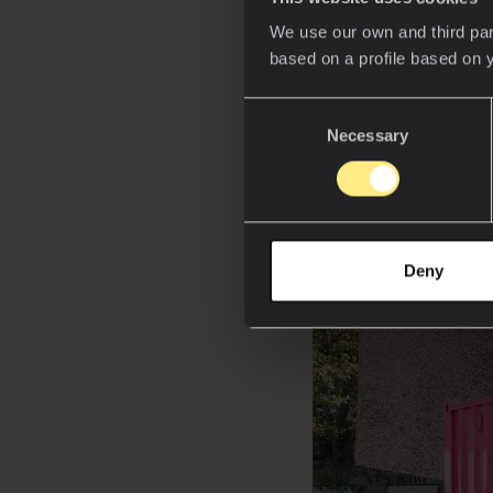
We use our own and third par
En el espacio
based on a profile based on 
apreciar una 
Las superfici
Consent
a la creación 
Necessary
Selection
relación entre
Deny