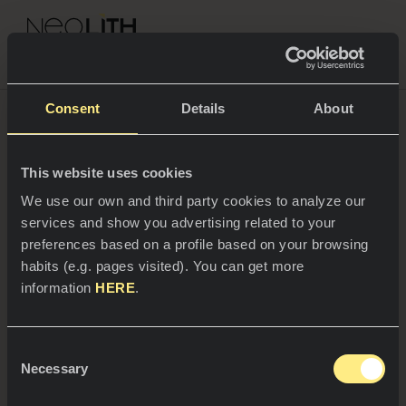
NEOLITH PROFESSIONAL HUB
Consent
Details
About
This website uses cookies
ESPACIOS
We use our own and third party cookies to analyze our
services and show you advertising related to your
Cocinas
preferences based on a profile based on your browsing
habits (e.g. pages visited). You can get more
Cocinas
NOTICIAS
information
HERE
.
Restaurantes
Noticias
Consent
Baños
COMPAÑÍA
Necessary
Blog
Selection
26/06/2025
Residencial