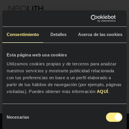
NEOLITH PROFESSIONAL HUB
Volver a Proyectos
Consentimiento
Detalles
Acerca de las cookies
Arte, sabor y
Esta página web usa cookies
ESPACIOS
Utilizamos cookies propias y de terceros para analizar
sostenibilidad en la
nuestros servicios y mostrarte publicidad relacionada
Cocinas
cocina de Narisawa
con tus preferencias en base a un perfil elaborado a
partir de tus hábitos de navegación (por ejemplo, páginas
Cocinas
NOTICIAS
visitadas). Puedes obtener más información
AQUÍ
.
Tokio, Japón
Restaurantes
Noticias
Selección
Baños
COMPAÑÍA
Necesarias
Blog
de
consentimiento
Residencial