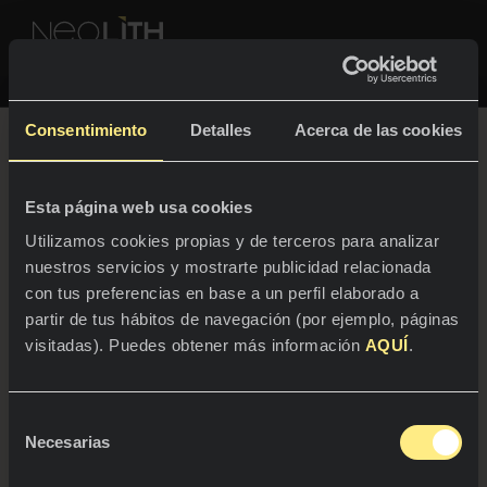
Descubre N-Class
NEOLITH PROFESSIONAL HUB
Consentimiento
Detalles
Acerca de las cookies
La superficie
arquitectónica
Esta página web usa cookies
ESPACIOS
Utilizamos cookies propias y de terceros para analizar
revolucionaria
nuestros servicios y mostrarte publicidad relacionada
Cocinas
con tus preferencias en base a un perfil elaborado a
partir de tus hábitos de navegación (por ejemplo, páginas
Cocinas
NOTICIAS
visitadas). Puedes obtener más información
AQUÍ
.
Restaurantes
Entra en un mundo de creatividad sin límites e
Noticias
innovación revolucionaria para crear un diseño
único y una funcionalidad excepcional.
Selección
Baños
COMPAÑÍA
Necesarias
Blog
de
consentimiento
Residencial