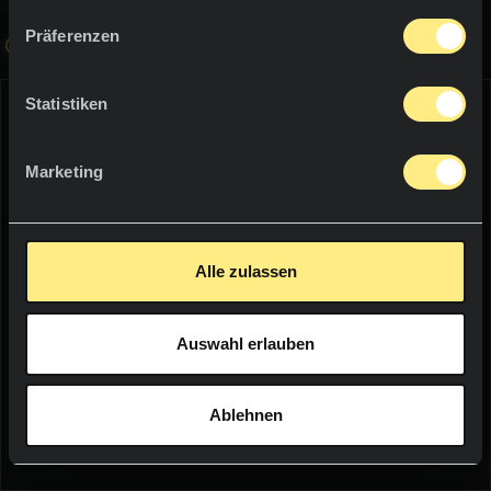
Über uns
Präferenzen
Diese Abbildung ist interaktiv, bewegen Sie den Pfeil auf der
Abbildung und entdecken Sie die Neolith-Welt
Residential
Innovation
Boden und verkleidungen
Statistiken
Downloads
Schwimmbader
WE THINK YOU ARE IN:
Marketing
Mobiliar
UNITED STATES
Alle zulassen
Language:
English
Auswahl erlauben
WOULD YOU LIKE TO SEE THE WEB
SOCIALS
IN YOUR LANGUAGE?
NEWSLETTER
Ablehnen
YES